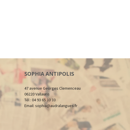
SOPHIA ANTIPOLIS
47 avenue Georges Clemenceau
06220 Vallauris
Tél : 04 93 65 33 33
Email:
sophia@audralangues.fr