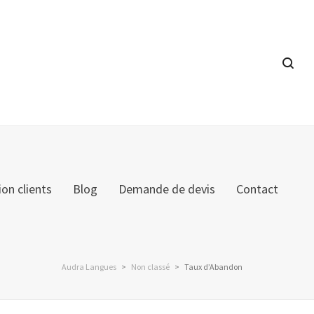
ion clients
Blog
Demande de devis
Contact
Audra Langues
>
Non classé
>
Taux d’Abandon