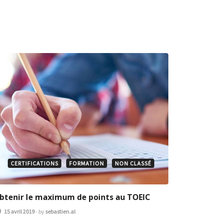
CERTIFICATIONS
FORMATION
NON CLASSÉ
btenir le maximum de points au TOEIC
15 avril 2019
-
by
sebastien.al