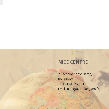
NICE CENTRE
27 avenue Notre-Dame,
06000 Nice
Tél : 04 93 87 23 11
Email:
nice@audralangues.fr