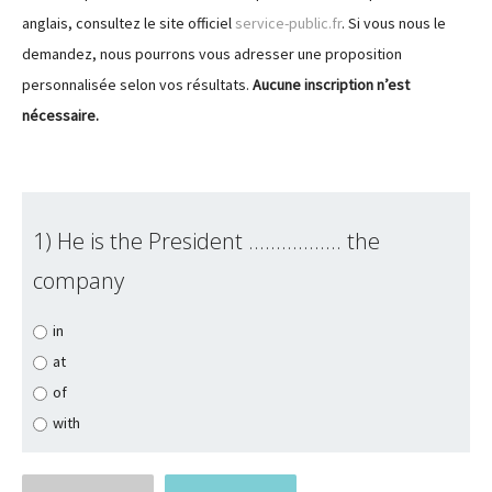
anglais, consultez le site officiel
service-public.fr
. Si vous nous le
demandez, nous pourrons vous adresser une proposition
personnalisée selon vos résultats.
Aucune inscription n’est
nécessaire.
1) He is the President ................. the
company
in
at
of
with