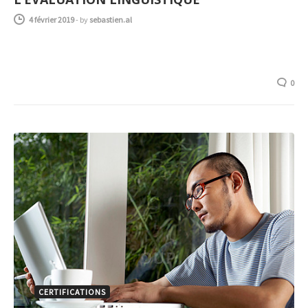
4 février 2019
-
by
sebastien.al
0
CERTIFICATIONS