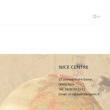
0
NICE CENTRE
27 avenue Notre-Dame,
06000 Nice
Tél : 04 93 87 23 11
Email:
nice@audralangues.fr