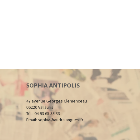
SOPHIA ANTIPOLIS
47 avenue Georges Clemenceau
06220 Vallauris
Tél : 04 93 65 33 33
Email:
sophia@audralangues.fr