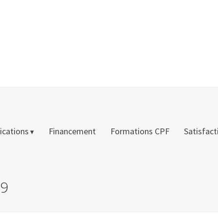
fications
Financement
Formations CPF
Satisfact
19