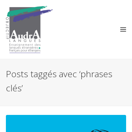
Posts taggés avec ‘phrases
clés’