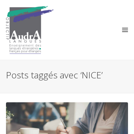
Posts taggés avec ‘NICE’